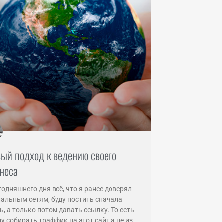
ый подход к ведению своего
неса
годняшнего дня всё, что я ранее доверял
альным сетям, буду постить сначала
ь, а только потом давать ссылку. То есть
у собирать траффик на этот сайт а не из