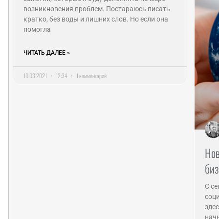
возникновения проблем. Постараюсь писать
кратко, без воды и лишних слов. Но если она
помогла
ЧИТАТЬ ДАЛЕЕ »
10.03.2021
12:34
1 комментарий
Нов
биз
С се
соци
здес
начн