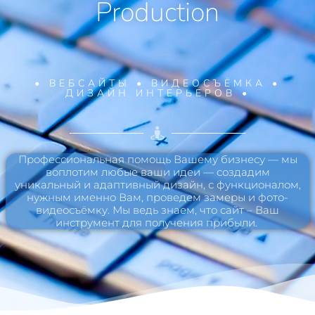
Production
• ВЕБСАЙТЫ • ВИДЕОСЪЁМКА •
ДИЗАЙН ИНТЕРЬЕРОВ •
Профессиональная помощь Вашему бизнесу — мы
воплотим любые ваши идеи — создадим
уникальный и адаптивный дизайн, с функционалом,
нужным именно Вам, проведем замеры и фото-
видеосъёмку. Мы ведь знаем, что сайт – Ваш
инструмент для получения прибыли.