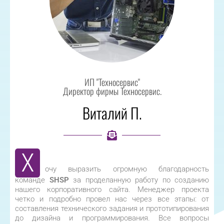
ИП "Техносервис"
Директор фирмы Техносервис.
Виталий П.
Х
очу выразить огромную благодарность
команде
SHSP
за проделанную работу по созданию
нашего корпоративного сайта. Менеджер проекта
четко и подробно провел нас через все этапы: от
составления технического задания и прототипирования
до дизайна и программирования. Все вопросы