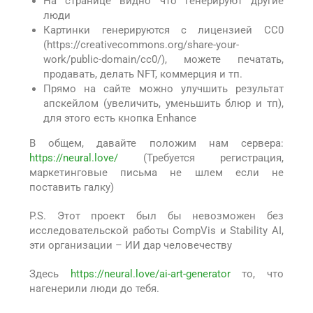
На странице видно что генерируют другие
люди
Картинки генерируются с лицензией CC0
(https://creativecommons.org/share-your-
work/public-domain/cc0/), можете печатать,
продавать, делать NFT, коммерция и тп.
Прямо на сайте можно улучшить результат
апскейлом (увеличить, уменьшить блюр и тп),
для этого есть кнопка Enhance
В общем, давайте положим нам сервера:
https://neural.love/
(Требуется регистрация,
маркетинговые письма не шлем если не
поставить галку)
P.S. Этот проект был бы невозможен без
исследовательской работы CompVis и Stability AI,
эти организации – ИИ дар человечеству
Здесь
https://neural.love/ai-art-generator
то, что
нагенерили люди до тебя.