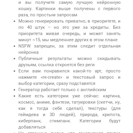
и вы получите самую лучшую нейронную
кошку. Картинки выше получены с первого
раза, по простым запросам
Можно генерировать приватно, в приоритете, и
по 40 штук – но это уже за кредиты. Без
приоритета живая очередь, и может занять
минут ~15, мы медленнее других в этом плане
NSFW запрещен, за этим следит отдельная
нейронка
Публичные результаты можно скидывать
друзьям, ссылка откроется без реги
Если вам понравился какой-то арт, просто
нажмите «re-create» и текстовый запрос и
выбор категории, сразу подставятся
Генератор работает только с английским
Какие есть категории уже сейчас: картина,
космос, аниме, фэнтези, татуировки (скетчи, ну,
как я тогда себе сделал), текстуры (для
геймдева и 3D людей), природа, крипота,
киберпанк, стимпанк. Категории будут
добавляться