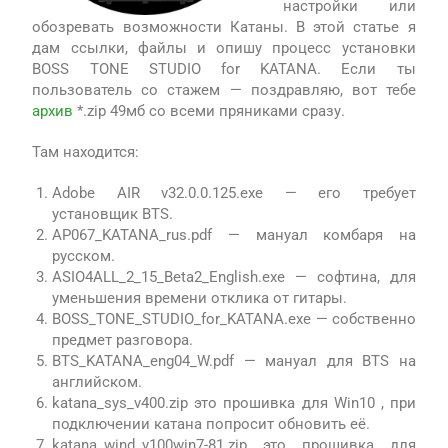
настройки или
обозревать возможности Катаны. В этой статье я
дам ссылки, файлы и опишу процесс установки
BOSS TONE STUDIO for KATANA. Если ты
пользователь со стажем — поздравляю, вот тебе
архив
*.zip 49мб со всеми пряниками сразу.
Там находится:
Adobe AIR v32.0.0.125.exe — его требует
установщик BTS.
AP067_KATANA_rus.pdf — мануал комбаря на
русском.
ASIO4ALL_2_15_Beta2_English.exe — софтина, для
уменьшения времени отклика от гитары.
BOSS_TONE_STUDIO_for_KATANA.exe — собственно
предмет разговора.
BTS_KATANA_eng04_W.pdf — мануал для BTS на
английском.
katana_sys_v400.zip это прошивка для Win10 , при
подключении катана попросит обновить её.
katana_wind_v100win7-81.zip это прошивка для