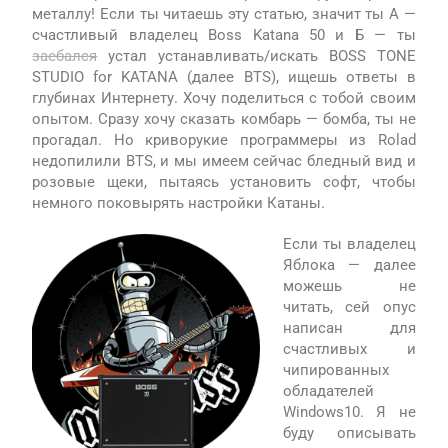
металлу! Если ты читаешь эту статью, значит ты А —
счастливый владелец Boss Katana 50 и Б — ты
заебался
устал устанавливать/искать BOSS TONE
STUDIO for KATANA (далее BTS), ищешь ответы в
глубинах Интернету. Хочу поделиться с тобой своим
опытом. Сразу хочу сказать комбарь — бомба, ты не
прогадал. Но криворукие программеры из Rolad
недопилили BTS, и мы имеем сейчас бледный вид и
розовые щеки, пытаясь установить софт, чтобы
немного поковырять настройки Катаны.
Если ты владелец
Яблока — далее
можешь не
читать, сей опус
написан для
счастливых и
чипированных
обладателей
Windows10. Я не
буду описывать