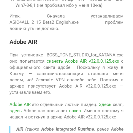
Win7-8-8,1 (не пробовал ибо у меня 10-ка)
Итак, Сначала устанавливаем
ASIO4ALL_2_15_Beta2_English.exe проблем
возникнуть не должно.
Adobe AIR
При установке BOSS_TONE_STUDIO_for_KATANA.exe
оно попытается
скачать Adobe AIR v32.0.0.125.exe
с
официального сайта адобе. Поскольку я живу в
Крыму — санкции-отсосанкции отослали меня
лесом, но! Zenmate VPN спасибо тебе. Поэтому в
архиве присутствует Adobe AIR v32.0.0.125.exe —
устанавливаем его.
Adobe AIR
это отдельный лютый пиздец.
Здесь
хелп,
здесь
Adobe нас посылает
нахер
. Именно поэтому я
нашел и воткнул в архив Adobe AIR v32.0.0.125.exe
AIR
(также
Adobe Integrated Runtime
, ранее
Adobe