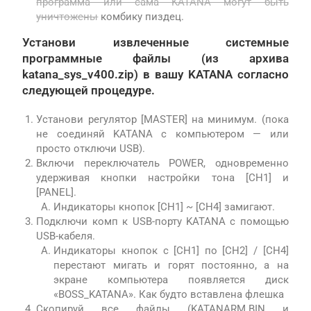
программа или сама KATANA могут быть
уничтожены
комбику пиздец.
Установи извлеченные системные
программные файлы (из архива
katana_sys_v400.zip) в вашу KATANA согласно
следующей процедуре.
Установи регулятор [MASTER] на минимум. (пока
не соединяй KATANA с компьютером — или
просто отключи USB).
Включи переключатель POWER, одновременно
удерживая кнопки настройки тона [CH1] и
[PANEL].
Индикаторы кнопок [CH1] ~ [CH4] замигают.
Подключи комп к USB-порту KATANA с помощью
USB-кабеля.
Индикаторы кнопок с [CH1] по [CH2] / [CH4]
перестают мигать и горят постоянно, а на
экране компьютера появляется диск
«BOSS_KATANA». Как будто вставлена флешка
Скопируй все файлы (KATANARM.BIN и