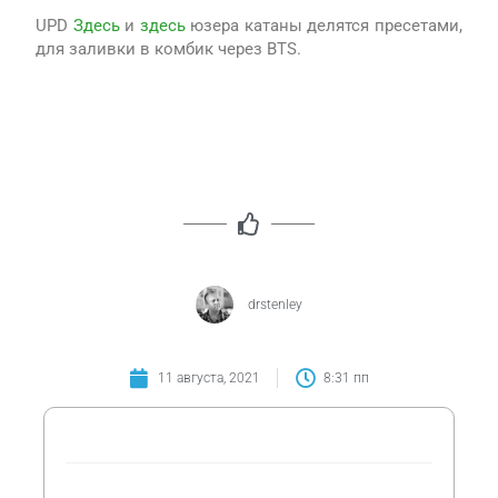
UPD
Здесь
и
здесь
юзера катаны делятся пресетами,
для заливки в комбик через BTS.
drstenley
11 августа, 2021
8:31 пп